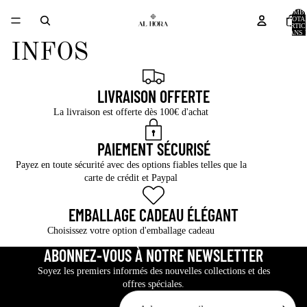
NOMB
TOTA
D’ARTIC
DANS 
PANIER
INFOS
LIVRAISON OFFERTE
La livraison est offerte dès 100€ d'achat
PAIEMENT SÉCURISÉ
Payez en toute sécurité avec des options fiables telles que la
carte de crédit et Paypal
EMBALLAGE CADEAU ÉLÉGANT
Choisissez votre option d'emballage cadeau
ABONNEZ-VOUS À NOTRE NEWSLETTER
Soyez les premiers informés des nouvelles collections et des
offres spéciales.
E-mail